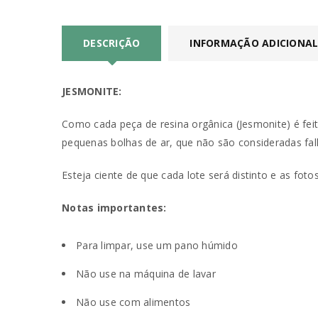
PERDEU A SUA SENHA?
DESCRIÇÃO
INFORMAÇÃO ADICIONA
JESMONITE:
Como cada peça de resina orgânica (Jesmonite) é fei
pequenas bolhas de ar, que não são consideradas fal
Esteja ciente de que cada lote será distinto e as fo
Notas importantes:
Para limpar, use um pano húmido
Não use na máquina de lavar
Não use com alimentos