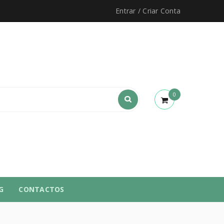
Entrar
/
Criar Conta
0
G
CONTACTOS