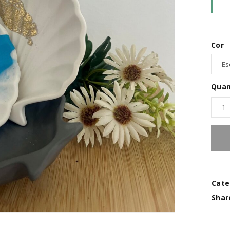
Cor
REGISTAR NOVA CONTA
Quan
Endereço de email
*
A ligação para definir uma no
endereço de email.
Cate
Verifique a nossa
política de p
Shar
Manter sessão
REGISTAR NOVA CONTA