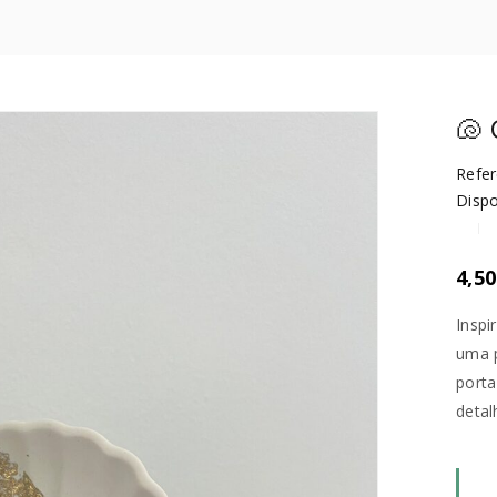
🐚
Refer
Dispo
4,5
Inspi
uma p
porta
detal