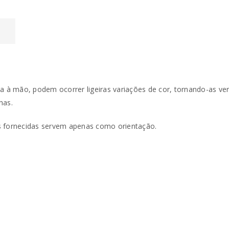
L
ta à mão, podem ocorrer ligeiras variações de cor, tornando-as v
has.
tos fornecidas servem apenas como orientação.