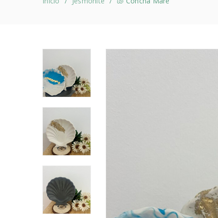
Início
Jesmonite
🐚 Concha Mare
/
/