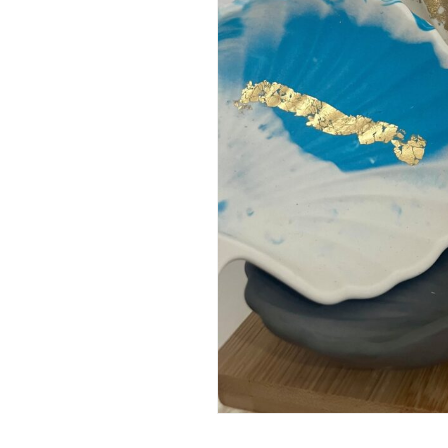
INICIAR SESSÃO
Nome de utilizador ou email
*
Senha
*
INICIAR SESSÃO