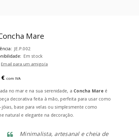
 Concha Mare
ência:
JE.P.002
nibilidade:
Em stock
Email para um amigo/a
0
€
com IVA
rada no mar e na sua serenidade, a
Concha Mare
é
eça decorativa feita à mão, perfeita para usar como
-jóias, base para velas ou simplesmente como
he natural e elegante na decoração.
Minimalista, artesanal e cheia de