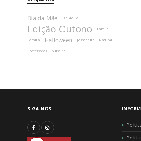
Dia da Mãe
Dia do Pai
Edição Outono
Famíla
Halloween
Família
Jesmonite
Natural
Professoras
pulseira
SIGA-NOS
INFORM
Políti
Políti