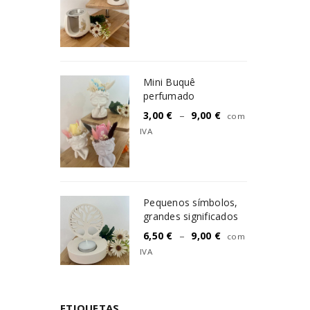
Mini Buquê
perfumado
3,00
€
–
9,00
€
com
IVA
Pequenos símbolos,
grandes significados
6,50
€
–
9,00
€
com
IVA
ETIQUETAS