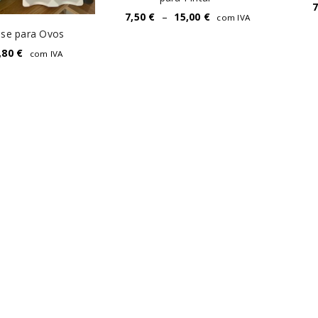
7,50
€
–
15,00
€
com IVA
se para Ovos
,80
€
com IVA
REGISTAR NOVA CONTA