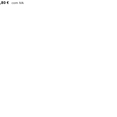
7,80
€
com IVA