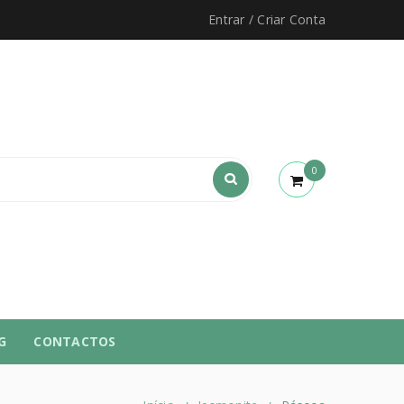
Entrar
/
Criar Conta
0
G
CONTACTOS