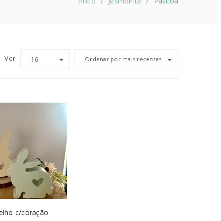
Início
Jesmonite
Páscoa
/
/
Ver
16
Ordenar por mais recentes
elho c/coração