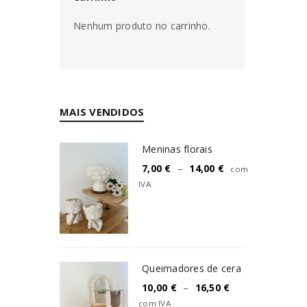
Nome de utilizador ou email
*
Nenhum produto no carrinho.
Senha
*
MAIS VENDIDOS
Meninas florais
INICIAR SESSÃO
7,00
€
–
14,00
€
com
IVA
PERDEU A SUA SENHA?
Queimadores de cera
10,00
€
–
16,50
€
com IVA