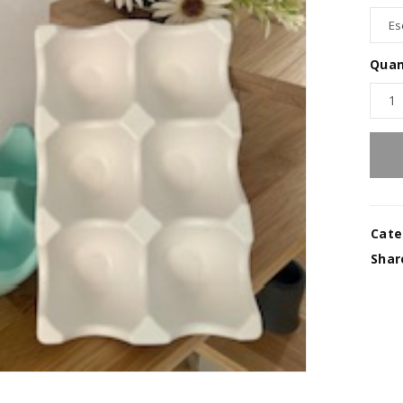
Quan
REGISTAR NOVA CONTA
Endereço de email
*
Cate
Shar
A ligação para definir uma no
endereço de email.
Verifique a nossa
política de p
Manter sessão
REGISTAR NOVA CONTA