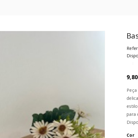
Bas
Refer
Dispo
9,8
Peça
delic
estil
para 
Dispo
Cor