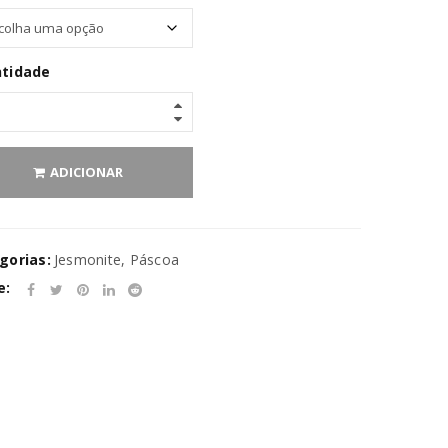
tidade
ADICIONAR
gorias:
Jesmonite
,
Páscoa
e:
va senha será enviada para o seu
rivacidade
.