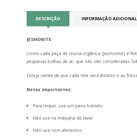
PERDEU A SUA SENHA?
DESCRIÇÃO
INFORMAÇÃO ADICIONA
JESMONITE:
Como cada peça de resina orgânica (Jesmonite) é fei
pequenas bolhas de ar, que não são consideradas fal
Esteja ciente de que cada lote será distinto e as fo
Notas importantes:
Para limpar, use um pano húmido
Não use na máquina de lavar
Não use com alimentos