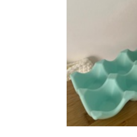
INICIAR SESSÃO
Nome de utilizador ou email
*
Senha
*
INICIAR SESSÃO