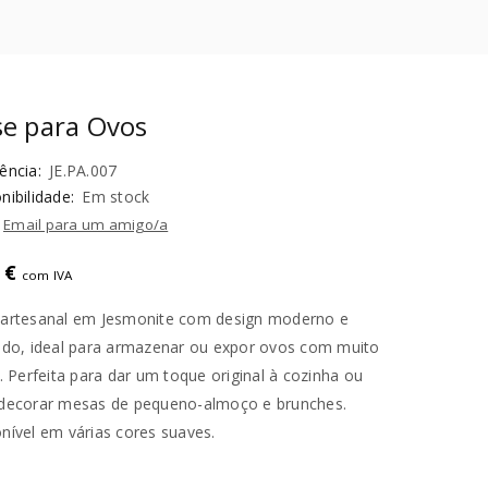
e para Ovos
ência:
JE.PA.007
nibilidade:
Em stock
Email para um amigo/a
0
€
com IVA
 artesanal em Jesmonite com design moderno e
ado, ideal para armazenar ou expor ovos com muito
o. Perfeita para dar um toque original à cozinha ou
decorar mesas de pequeno-almoço e brunches.
nível em várias cores suaves.