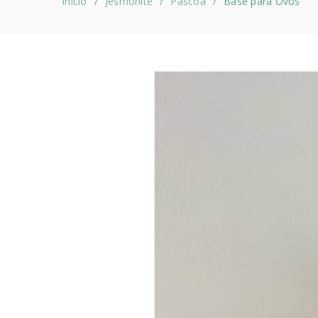
Início
Jesmonite
Páscoa
Base para Ovos
/
/
/