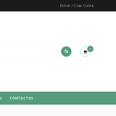
Entrar
/
Criar Conta
0
G
CONTACTOS