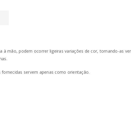
L
ta à mão, podem ocorrer ligeiras variações de cor, tornando-as v
has.
tos fornecidas servem apenas como orientação.